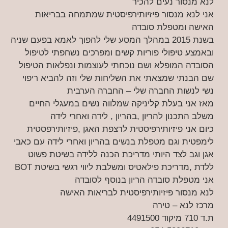
לנא מנסור נעים להכיר
אני לנא מנסור פיזיותירפיסטית שמתמחה בבריאות
האישה ומטפלת סובדה
בשנת 2015 במהלך המסע שלי להפוך לאמא בפעם שניה
ובאמצע טיפולי פוריות קשים ומפרכים נשחפתי לטיפול
הסובדה המופלא ושם נוכחתי לעוצמות ונפלאות הטיפול
שם הבנתי שמצאתי את השליחות שלי וזה להביא ריפוי
נשי לנשות החברה שלי – החברה הערבית
מאז אני בעלת קליניקה שמלווה נשים במעגלי החיים
משלב התכנון להריון ,בהריון , לידה ואחרי לידה
כיום אני פיזיותירפיסטית לרצפת האגן ,פיזיותירפסטית
לימפטית וגם מטפלת בנשים בהריון ואחרי לידה עם כאבי
אגן וגב לצד היותי מדריכת הכנה ללידה בשיטת פשוט
ללדת ,מדריכת פילאטיס ומשלבת ליווי רגשי בשיטת BOT
אני מטפלת סובדה הריון בנוסף לסובדה
לנא מנסור פיזיותירפיסטית לבריאות האישה
מרכז לנא – טירה
ת.ד 710 מיקוד 4491500