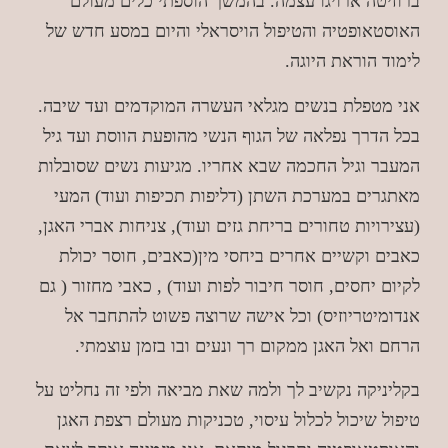
ברוזיטה ארויגו עצמה. בהמשך הוספתי כלים מעולם
האוסטאופטיה והטיפול הויסראלי והיום במסע חדש של
לימוד הוראת היוגה.
אני מטפלת בנשים מגלאי העשרה המוקדמים ועד שיבה.
בכל הדרך נפלאה של הגוף הנשי מהופעת הווסת ועד גיל
המעבר וגיל החכמה שבא אחריו. מגיעות נשים שסובלות
מאתגרים במערכת השתן (דליפות תכיפות ועוד) המעי
(עצירויות טחורים בריחת גזים ועוד), צניחות אברי האגן,
כאבים וקשיים אחרים ביחסי מין(כאבים, חוסר יכולת
לקיום יחסים, חוסר חיבור לפות ועוד) , כאבי מחזור ( גם
אנדומיטריוזיס) וכל אישה שרוצה פשוט להתחבר אל
הרחם ואל האגן ממקום רך ונעים ובו בזמן עוצמתי.
בקליניקה נקשיב לך ולמה שאת מביאה ולפי זה נחליט על
טיפול שיכול לכלול עיסוי, טכניקות מעולם רצפת האגן