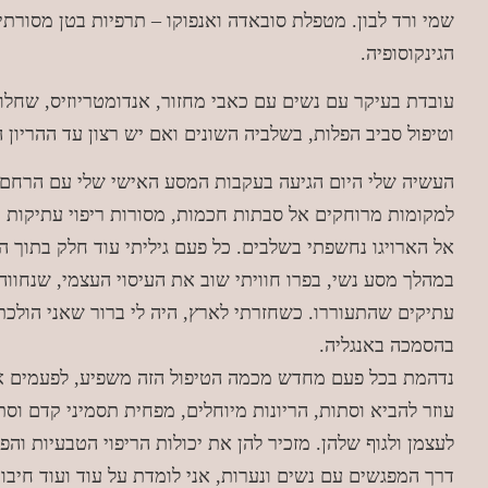
שמי ורד לבון. מטפלת סובאדה ואנפוקו – תרפיות בטן מסורתיות
הגינקוסופיה.
עובדת בעיקר עם נשים עם כאבי מחזור, אנדומטריוזיס, שחלות 
וטיפול סביב הפלות, בשלביה השונים ואם יש רצון עד ההריון 
העשיה שלי היום הגיעה בעקבות המסע האישי שלי עם הרחם, 
למקומות מרוחקים אל סבתות חכמות, מסורות ריפוי עתיקות ו
אל הארויגו נחשפתי בשלבים. כל פעם גיליתי עוד חלק בתוך ה
במהלך מסע נשי, בפרו חוויתי שוב את העיסוי העצמי, שנחווה 
עתיקים שהתעוררו. כשחזרתי לארץ, היה לי ברור שאני הולכת
בהסמכה באנגליה.
נדהמת בכל פעם מחדש מכמה הטיפול הזה משפיע, לפעמים אפ
עוזר להביא וסתות, הריונות מיוחלים, מפחית תסמיני קדם וס
לעצמן ולגוף שלהן. מזכיר להן את יכולות הריפוי הטבעיות והפ
דרך המפגשים עם נשים ונערות, אני לומדת על עוד ועוד חיב