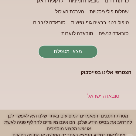
כריתת רחם
סובאדה ומיניות
קרקעית האגן
שחלות פוליציסטיות
מערכת העיכול
טיפול בטני בראיה גוף-נפשית
סובאדה לגברים
סובאדה לנשים
סובאדה לנערות
מצאי מטפלת
הצטרפי אלינו בפייסבוק
‏סובאדה ישראל‏
מטרת התכנים והמאמרים המופיעים באתר שלנו היא לאפשר לכן
להרחיב את בסיס הידע שלכן. הם אינם מיועדים להחליף פניה לאשת
או איש מקצוע מוסמכים.
אין לראות במידע הנמצא באתר זה המלצה או התוויה רפואית.