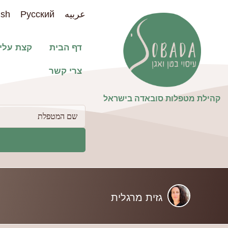
عربيه
Pусский
ish
דף הבית
קצת עלינ
צרי קשר
קהילת מטפלות סובאדה בישראל​
פילטר
למטפלות
גזית מרגלית