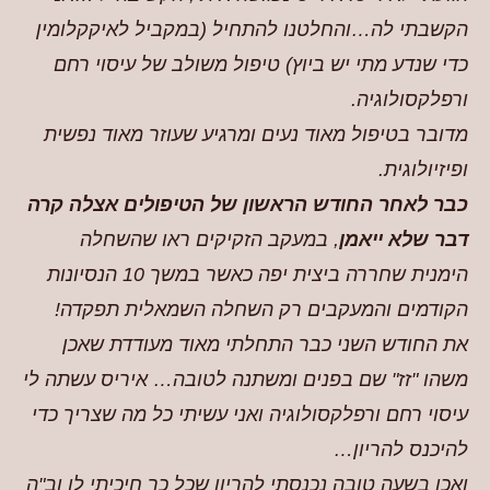
הקשבתי לה…והחלטנו להתחיל (במקביל לאיקקלומין
כדי שנדע מתי יש ביוץ) טיפול משולב של עיסוי רחם
ורפלקסולוגיה.
מדובר בטיפול מאוד נעים ומרגיע שעוזר מאוד נפשית
ופיזיולוגית.
כבר לאחר החודש הראשון של הטיפולים אצלה קרה
דבר שלא ייאמן
, במעקב הזקיקים ראו שהשחלה
הימנית שחררה ביצית יפה כאשר במשך 10 הנסיונות
הקודמים והמעקבים רק השחלה השמאלית תפקדה!
את החודש השני כבר התחלתי מאוד מעודדת שאכן
משהו "זז" שם בפנים ומשתנה לטובה… איריס עשתה לי
עיסוי רחם ורפלקסולוגיה ואני עשיתי כל מה שצריך כדי
להיכנס להריון…
ואכן בשעה טובה נכנסתי להריון שכל כך חיכיתי לו וב"ה