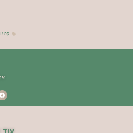
קטגור
אה
עוד 