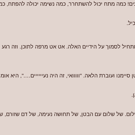
עים! כמה מתח יכול להשתחרר, כמה נשימה יכולה להפתח, כמ
יל.
תחיל לסמוך על הידיים האלה. אט אט מרפה לתוכן. וזה רגע
ימנו ועוברת הלאה. "ווווואי, זה היה נעיייייים….", היא אומ
.
שלום. של שלום עם הבטן, של תחושה נעימה, של דם שזורם, ש