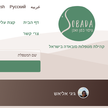
عربيه
Pусский
ish
דף הבית
קצת עלינ
צרי קשר
קהילת מטפלות סובאדה בישראל​
פילטר
למטפלות
גיגי אליאש