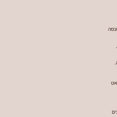
נסה
,
אט
ים