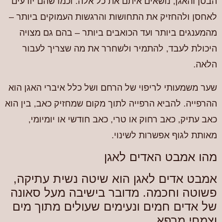
הבטן והאגן, נושאים איתם את כל אלה. וכמו שהם יודעים
לאחסן ולהחזיק את התחושות והרגשות העמוקים ביותר –
מהמענגים ביותר ועד הכואבים ביותר – בהם גם מצויה
היכולת לעבד, להתמיר ולשחרר את מה שצריך לעבור
הלאה.
שער משמעותי לריפוי של הרחם ושל כלל איברי האגן הוא
ההרפייה. להביא הרפייה לתוך מקום שמחזיק כאב, בין הוא
כאב עתיק, כאב רחוק או טרי, כאב חודשי או יומיומי,
מאותת לגוף אפשרות לשינוי.
מהו אמבט האדים לאגן
אמבט אדים לאגן הוא שיטה נשית עתיקה,
פשוטה וחכמה. מדובר בישיבה מעל סאונה
של אדים חמים ונעימים שעולים מתוך מים
וצמחי מרפא.