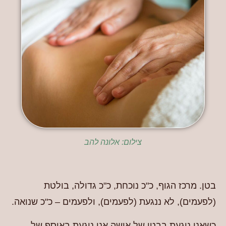
צילום: אלונה להב
בטן. מרכז הגוף, כ"כ נוכחת, כ"כ גדולה, בולטת
(לפעמים), לא ננגעת (לפעמים), ולפעמים – כ"כ שנואה.
כשאני נוגעת בבטן של אישה אני נוגעת באוסף של